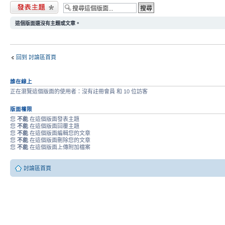
發表新主題
這個版面還沒有主題或文章。
回到 討論區首頁
誰在線上
正在瀏覽這個版面的使用者：沒有註冊會員 和 10 位訪客
版面權限
您
不能
在這個版面發表主題
您
不能
在這個版面回覆主題
您
不能
在這個版面編輯您的文章
您
不能
在這個版面刪除您的文章
您
不能
在這個版面上傳附加檔案
討論區首頁