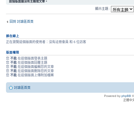
這個版面還沒有主題或文章。
顯示主題 :
回到 討論區首頁
誰在線上
正在瀏覽這個版面的使用者：沒有註冊會員 和 6 位訪客
版面權限
您
不能
在這個版面發表主題
您
不能
在這個版面回覆主題
您
不能
在這個版面編輯您的文章
您
不能
在這個版面刪除您的文章
您
不能
在這個版面上傳附加檔案
討論區首頁
Powered by
phpBB
©
正體中